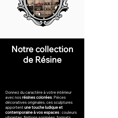
Notre collection
de Résine
​​Donnez du caractère à votre intérieur
avec nos
résines colorées
. Pièces
décoratives originales, ces sculptures
apportent
une touche ludique et
contemporaine à vos espaces
: couleurs
vibrantes, finitions soignées, formats