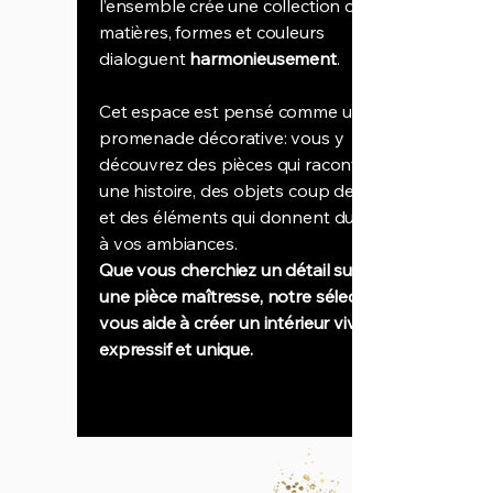
l’ensemble crée une collection où
matières, formes et couleurs
dialoguent
harmonieusement
.
Cet espace est pensé comme une
promenade décorative: vous y
découvrez des pièces qui racontent
une histoire, des objets coup de cœur
et des éléments qui donnent du relief
à vos ambiances.
Que vous cherchiez un détail subtil ou
une pièce maîtresse, notre sélection
vous aide à créer un intérieur vivant,
expressif et unique.