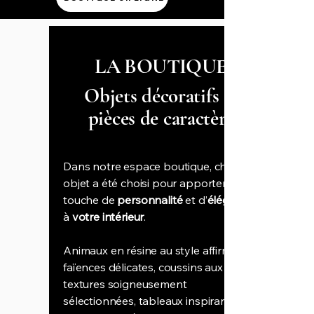
LA BOUTIQUE
Objets décoratifs &
pièces de caractère
Dans notre espace boutique, chaque
objet a été choisi pour apporter une
touche de
personnalité
et d’
élégance
à
votre intérieur
.
Animaux en résine au style affirmé,
faïences délicates, coussins aux
textures soigneusement
sélectionnées, tableaux inspirants…