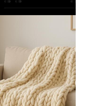
A partir du 5 Février 2026 Véronique IACONIS est
peintre, sculptrice et designer de bijoux. Son
travail est une exploration sensible de la matière,
de la couleur et de la forme, où chaque création
devient un espace de résonance intérieure. La
couleur y occupe une place centrale : elle est
langage, souffle, vibration. Elle exprime l’émotion
avant le mot, invite au ressenti et ouvre un
dialogue intime avec l’observateur.