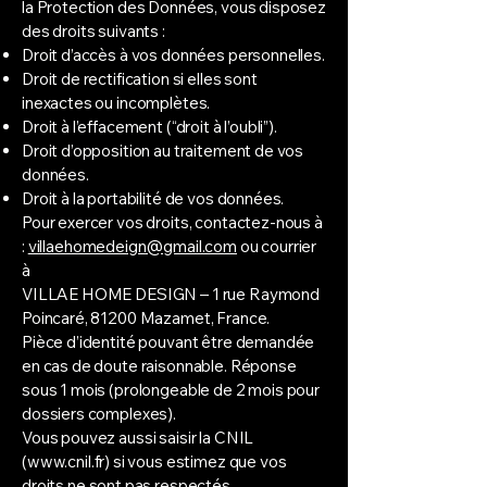
la Protection des Données, vous disposez
des droits suivants :
Droit d’accès à vos données personnelles.
Droit de rectification si elles sont
inexactes ou incomplètes.
Droit à l’effacement (“droit à l’oubli”).
Droit d’opposition au traitement de vos
données.
Droit à la portabilité de vos données.
Pour exercer vos droits, contactez-nous à
:
villaehomedeign@gmail.com
ou courrier
à
VILLAE HOME DESIGN – 1 rue Raymond
Poincaré, 81200 Mazamet, France.
Pièce d’identité pouvant être demandée
en cas de doute raisonnable. Réponse
sous 1 mois (prolongeable de 2 mois pour
dossiers complexes).
Vous pouvez aussi saisir la CNIL
(
www.cnil.fr
) si vous estimez que vos
droits ne sont pas respectés.