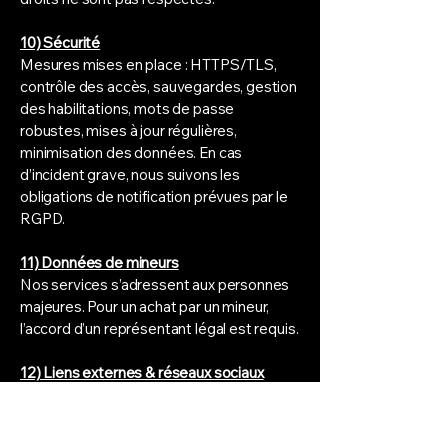
10) Sécurité
Mesures mises en place : HTTPS/TLS,
contrôle des accès, sauvegardes, gestion
des habilitations, mots de passe
robustes, mises à jour régulières,
minimisation des données. En cas
d’incident grave, nous suivons les
obligations de notification prévues par le
RGPD.
11) Données de mineurs
Nos services s’adressent aux personnes
majeures. Pour un achat par un mineur,
l’accord d’un représentant légal est requis.
12) Liens externes & réseaux sociaux
Nos sites peuvent contenir des liens vers
des services tiers (Instagram, Pinterest,
Facebook, etc.). Leur utilisation est