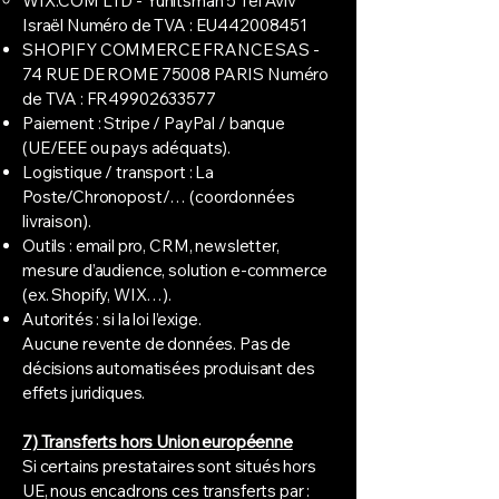
WIX.COM LTD - Yunitsman 5 Tel Aviv
Israël Numéro de TVA : EU442008451
SHOPIFY COMMERCE FRANCE SAS -
74 RUE DE ROME 75008 PARIS Numéro
de TVA : FR49902633577
Paiement : Stripe / PayPal / banque
(UE/EEE ou pays adéquats).
Logistique / transport : La
Poste/Chronopost/… (coordonnées
livraison).
Outils : email pro, CRM, newsletter,
mesure d’audience, solution e-commerce
(ex. Shopify, WIX…).
Autorités : si la loi l’exige.
Aucune revente de données. Pas de
décisions automatisées produisant des
effets juridiques.
7) Transferts hors Union européenne
Si certains prestataires sont situés hors
UE, nous encadrons ces transferts par :